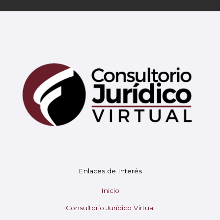
Enlaces de Interés
Mary
En línea
Inicio
Consultorio Jurídico Virtual
¡Hola! 👋 Soy Mary tu asistente virtual.
🤖