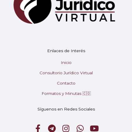
Enlaces de Interés
Mary
En línea
Inicio
Consultorio Jurídico Virtual
¡Hola! 👋 Soy Mary tu asistente virtual.
🤖
Contacto
¿En qué puedo ayudarte hoy?
Formatos y Minutas 🇨🇴
Síguenos en Redes Sociales
F
T
I
W
Y