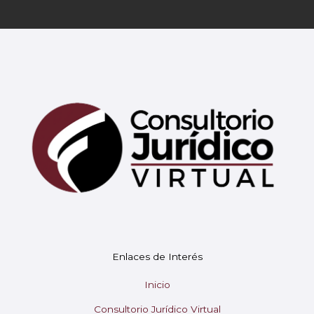
Mary
En línea
¡Hola! 👋 Soy Mary tu asistente virtual.
🤖
Enlaces de Interés
¿En qué puedo ayudarte hoy?
Inicio
Consultorio Jurídico Virtual