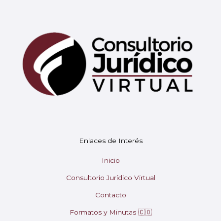
Enlaces de Interés
Mary
En línea
Inicio
Consultorio Jurídico Virtual
¡Hola! 👋 Soy Mary tu asistente virtual.
🤖
Contacto
¿En qué puedo ayudarte hoy?
Formatos y Minutas 🇨🇴