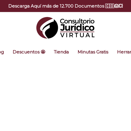
Descarga Aquí más de 12.700 Documentos 🇨🇴😱💥
og
Descuentos 🤩
Tienda
Minutas Gratis
Herram