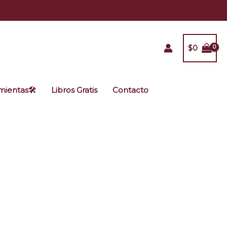
$
0
ientas🛠️
Libros Gratis
Contacto