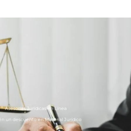
Asesorías Jurídicas en Línea
n un descuento en Material Jurídico