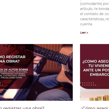
(comodante) por
artículo, te bri
el contrato de c
características, 
cuenta.
Leer »
 registrar una obra?
¿Cómo asegur