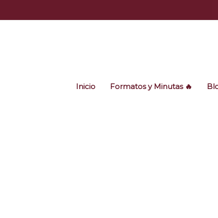
Ir
al
contenido
Inicio
Formatos y Minutas 🔥
Bl