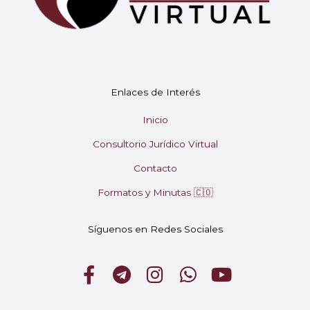
Enlaces de Interés
Mary
En línea
Inicio
Consultorio Jurídico Virtual
¡Hola! 👋 Soy Mary tu asistente virtual.
🤖
Contacto
¿En qué puedo ayudarte hoy?
Formatos y Minutas 🇨🇴
Síguenos en Redes Sociales
F
T
I
W
Y
a
e
n
h
o