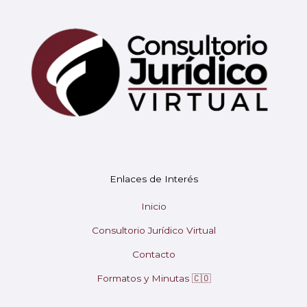
Mary
En línea
¡Hola! 👋 Soy Mary tu asistente virtual.
🤖
Enlaces de Interés
¿En qué puedo ayudarte hoy?
Inicio
Consultorio Jurídico Virtual
Contacto
Formatos y Minutas 🇨🇴