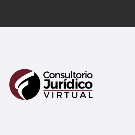
En línea
¡Hola! 👋 Soy Mary tu asistente virtual.
🤖
¿En qué puedo ayudarte hoy?
➤