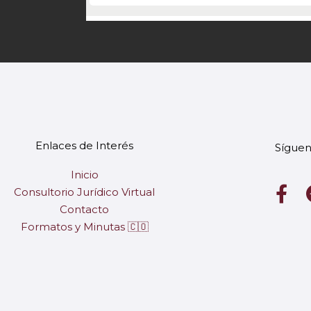
Enlaces de Interés
Síguen
Inicio
F
Consultorio Jurídico Virtual
a
Contacto
c
Formatos y Minutas 🇨🇴
e
b
o
o