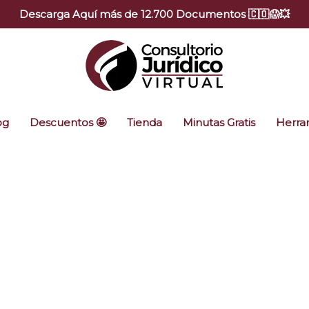
Descarga Aquí más de 12.700 Documentos 🇨🇴😱💥
og
Descuentos 🤩
Tienda
Minutas Gratis
Herram