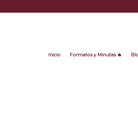
Ir
al
contenido
Inicio
Formatos y Minutas 🔥
Bl