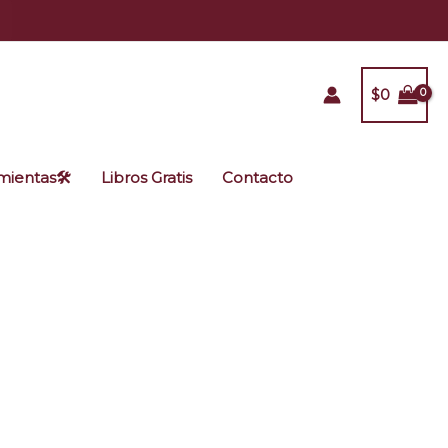
$
0
ientas🛠️
Libros Gratis
Contacto