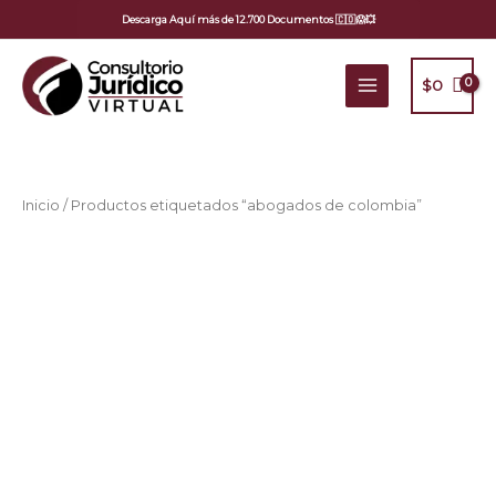
Ir
Descarga Aquí más de 12.700 Documentos 🇨🇴😱💥
al
contenido
$
0
Ordenado
Inicio
/ Productos etiquetados “abogados de colombia”
por
popularidad