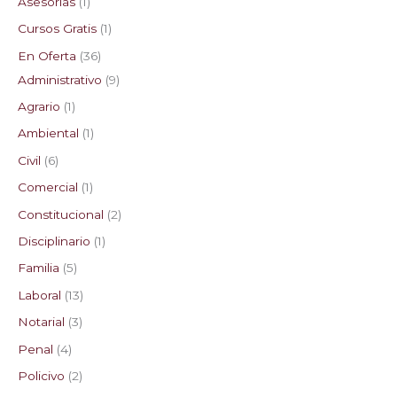
Asesorias
1
t
t
t
t
t
t
c
t
t
t
t
c
t
t
c
t
t
c
t
Cursos Gratis
1
o
o
o
o
o
o
t
o
o
o
o
t
o
o
t
o
o
t
o
En Oferta
36
s
s
s
s
s
o
o
o
s
s
o
s
Administrativo
9
s
s
s
s
Agrario
1
Ambiental
1
Civil
6
Comercial
1
Constitucional
2
Disciplinario
1
Familia
5
Laboral
13
Notarial
3
Penal
4
Policivo
2