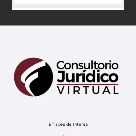
Mary
En línea
¡Hola! 👋 Soy Mary tu asistente virtual.
🤖
Enlaces de Interés
¿En qué puedo ayudarte hoy?