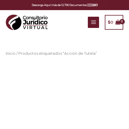
Ir
Descarga Aquí más de 12.700 Documentos 🇨🇴😱💥
al
contenido
$
0
Ordenado
Inicio
/ Productos etiquetados “Acción de Tutela”
por
popularidad