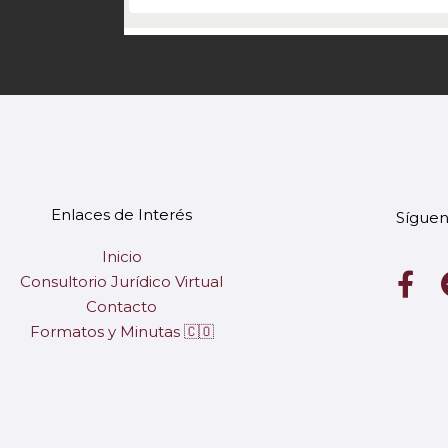
Enlaces de Interés
Síguen
Inicio
F
Consultorio Jurídico Virtual
a
Contacto
c
Formatos y Minutas 🇨🇴
e
b
o
o