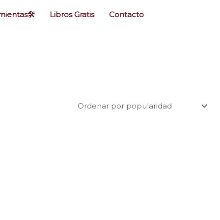
ientas🛠️
Libros Gratis
Contacto