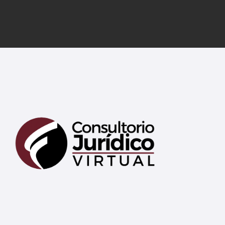
Mary
En línea
¡Hola! 👋 Soy Mary tu asistente virtual.
🤖
¿En qué puedo ayudarte hoy?