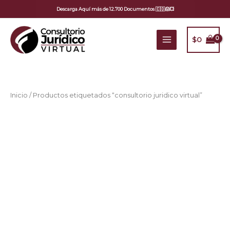
Ir
Descarga Aquí más de 12.700 Documentos 🇨🇴😱💥
al
contenido
$
0
Inicio
/ Productos etiquetados “consultorio juridico virtual”