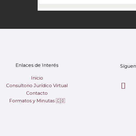
Enlaces de Interés
Síguen
Inicio
F
Consultorio Jurídico Virtual
a
Contacto
c
Formatos y Minutas 🇨🇴
e
b
o
o