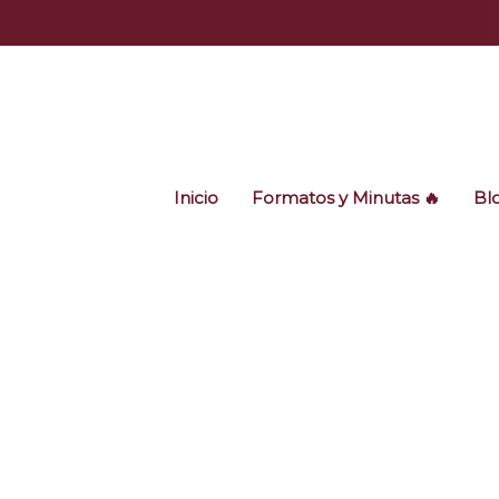
Ir
al
contenido
Inicio
Formatos y Minutas 🔥
Bl