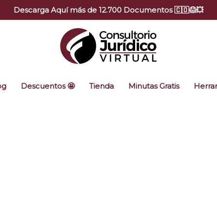
Descarga Aquí más de 12.700 Documentos 🇨🇴😱💥
og
Descuentos 🤩
Tienda
Minutas Gratis
Herram