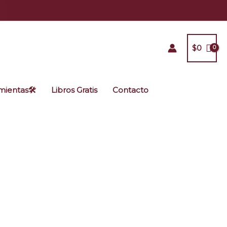
$
0
ientas🛠️
Libros Gratis
Contacto