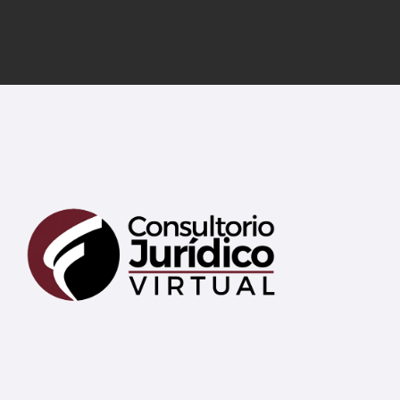
Mary
En línea
¡Hola! 👋 Soy Mary tu asistente virtual.
🤖
¿En qué puedo ayudarte hoy?