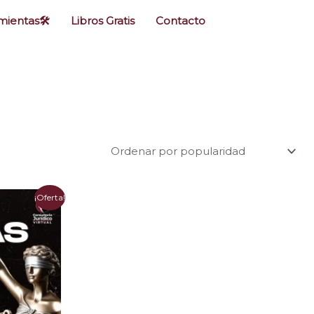
ientas🛠️
Libros Gratis
Contacto
¡Oferta!