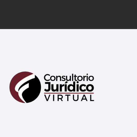
Mary
En línea
¡Hola! 👋 Soy Mary tu asistente virtual.
🤖
¿En qué puedo ayudarte hoy?