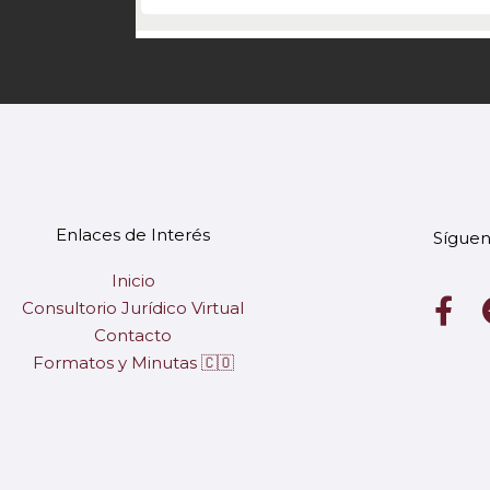
Enlaces de Interés
Síguen
Inicio
F
Consultorio Jurídico Virtual
a
Contacto
c
Formatos y Minutas 🇨🇴
e
b
o
o