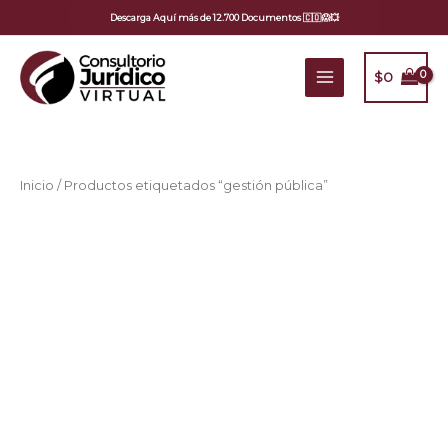
Ir
Descarga Aquí más de 12.700 Documentos 🇨🇴😱💥
al
contenido
$
0
Inicio
/ Productos etiquetados “gestión pública”