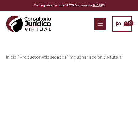
Ir
Descarga Aquí más de 12.700 Documentos 🇨🇴😱💥
al
contenido
$
0
Inicio
/ Productos etiquetados “impugnar acción de tutela”