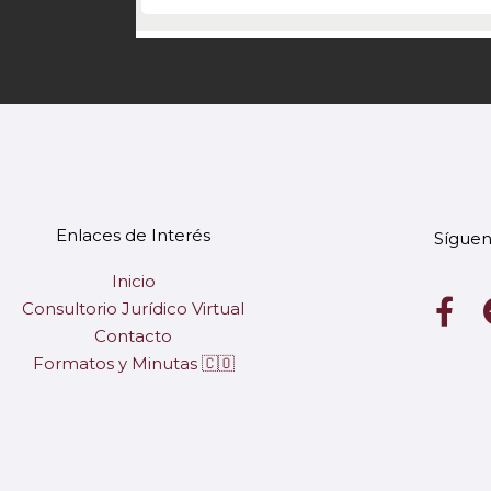
Enlaces de Interés
Síguen
Inicio
F
Consultorio Jurídico Virtual
a
Contacto
c
Formatos y Minutas 🇨🇴
e
b
o
o