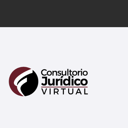
Mary
En línea
¡Hola! 👋 Soy Mary tu asistente virtual.
🤖
¿En qué puedo ayudarte hoy?