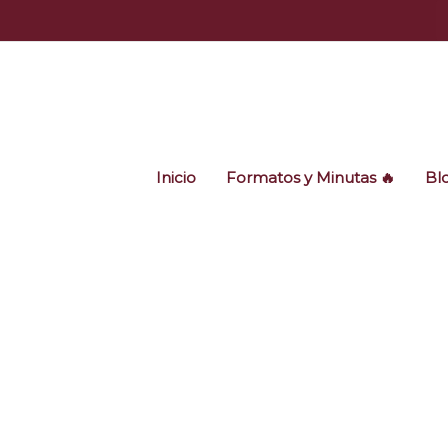
Ir
al
contenido
Inicio
Formatos y Minutas 🔥
Bl