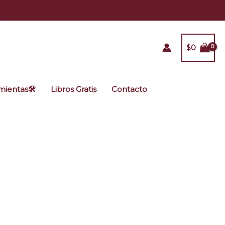
$
0
ientas🛠️
Libros Gratis
Contacto