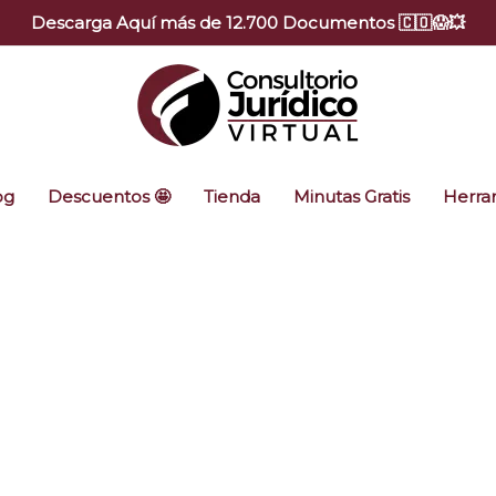
Descarga Aquí más de 12.700 Documentos 🇨🇴😱💥
og
Descuentos 🤩
Tienda
Minutas Gratis
Herram