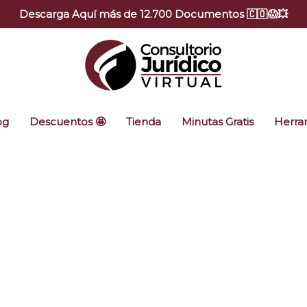
Descarga Aquí más de 12.700 Documentos 🇨🇴😱💥
og
Descuentos 🤩
Tienda
Minutas Gratis
Herram