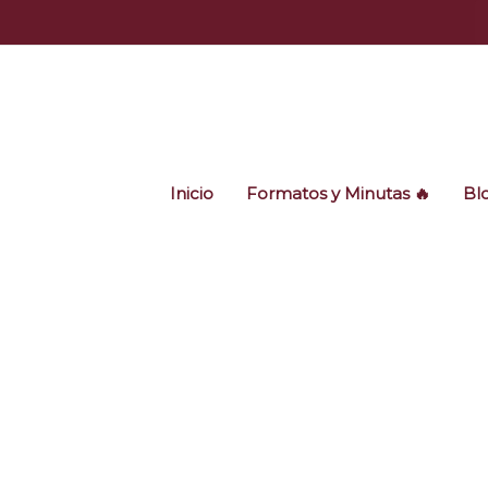
Ir
al
contenido
Inicio
Formatos y Minutas 🔥
Bl