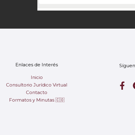
Enlaces de Interés
Síguen
Inicio
F
Consultorio Jurídico Virtual
a
Contacto
c
Formatos y Minutas 🇨🇴
e
b
o
o