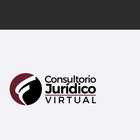
Mary
En línea
¡Hola! 👋 Soy Mary tu asistente virtual.
🤖
¿En qué puedo ayudarte hoy?