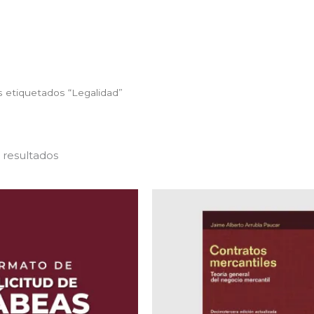
Ordenado
 etiquetados “Legalidad”
por
popularidad
 resultados