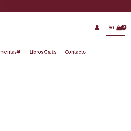
$
0
ientas🛠️
Libros Gratis
Contacto