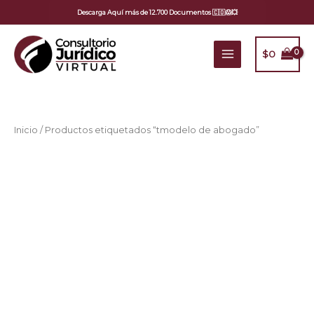
Ir
Descarga Aquí más de 12.700 Documentos 🇨🇴😱💥
al
contenido
$
0
Inicio
/ Productos etiquetados “tmodelo de abogado”