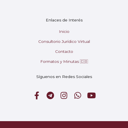
En línea
¡Hola! 👋 Soy Mary tu asistente virtual.
🤖
Enlaces de Interés
¿En qué puedo ayudarte hoy?
Inicio
Consultorio Jurídico Virtual
Contacto
Formatos y Minutas 🇨🇴
Síguenos en Redes Sociales
F
T
I
W
Y
a
e
n
h
o
c
l
s
a
u
e
e
t
t
t
b
g
a
s
u
➤