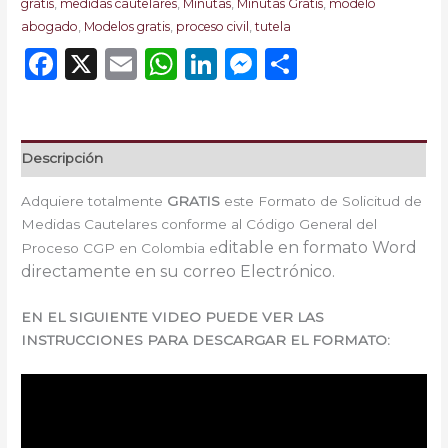
gratis
,
medidas cautelares
,
Minutas
,
Minutas Gratis
,
modelo
abogado
,
Modelos gratis
,
proceso civil
,
tutela
Facebook
X
Email
WhatsApp
LinkedIn
Messenger
Comparti
Descripción
Adquiere totalmente
GRATIS
este Formato de Solicitud de
Medidas Cautelares conforme al Código General del
ditable en formato Word
Proceso CGP en Colombia e
directamente en su correo Electrónico.
EN EL SIGUIENTE VIDEO PUEDE VER LAS
INSTRUCCIONES PARA DESCARGAR EL FORMATO: