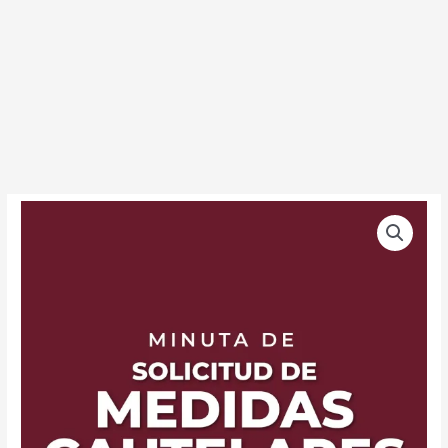
Minuta
de
Solicitud
de
Medidas
Cautelares
cantidad