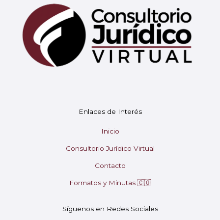
Mary
Enlaces de Interés
En línea
Inicio
Consultorio Jurídico Virtual
¡Hola! 👋 Soy Mary tu asistente virtual.
🤖
¿En qué puedo ayudarte hoy?
Contacto
Formatos y Minutas 🇨🇴
Síguenos en Redes Sociales