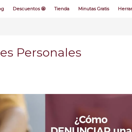
og
Descuentos 🤩
Tienda
Minutas Gratis
Herram
nes Personales