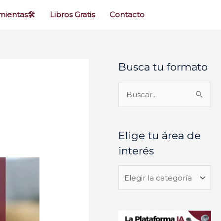
ientas🛠️
Libros Gratis
Contacto
Busca tu formato
E
l
i
B
g
u
e
s
Elige tu área de
t
c
interés
u
a
á
r
r
p
e
o
a
r