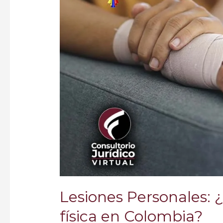
agresión
física
en
Colombia?
Lesiones Personales:
física en Colombia?