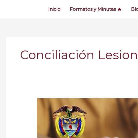
Inicio
Formatos y Minutas 🔥
Bl
Conciliación Lesio
Lesiones
Personales:
¿Cómo
denunciar
una