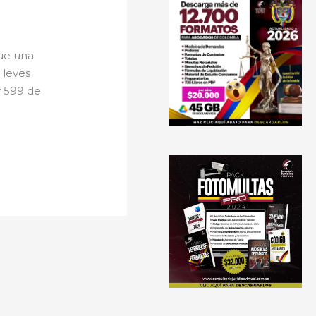
que una
 leves
y 599 de