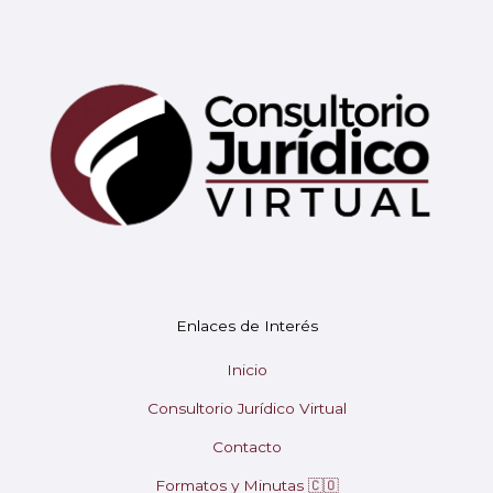
Enlaces de Interés
Mary
En línea
Inicio
Consultorio Jurídico Virtual
¡Hola! 👋 Soy Mary tu asistente virtual.
🤖
¿En qué puedo ayudarte hoy?
Contacto
Formatos y Minutas 🇨🇴