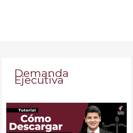
Demanda
Ejecutiva
Cómo
descargar
formatos
y