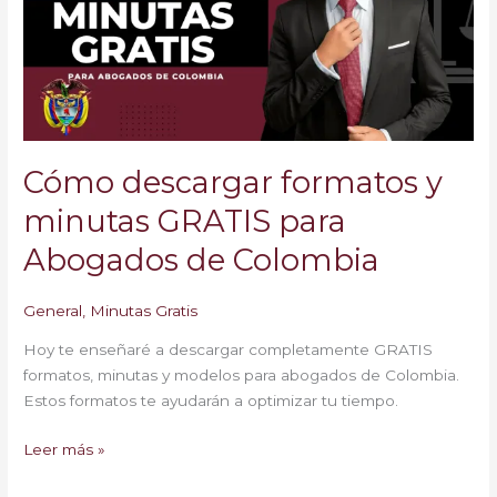
minutas
GRATIS
para
Abogados
de
Colombia
Cómo descargar formatos y
minutas GRATIS para
Abogados de Colombia
General
,
Minutas Gratis
Hoy te enseñaré a descargar completamente GRATIS
formatos, minutas y modelos para abogados de Colombia.
Estos formatos te ayudarán a optimizar tu tiempo.
Leer más »