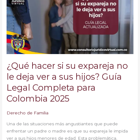
si
su
expareja
no
le
deja
ver
a
sus
¿Qué hacer si su expareja no
hijos?
Guía
le deja ver a sus hijos? Guía
Legal
Legal Completa para
Completa
para
Colombia 2025
Colombia
2025
Derecho de Familia
Una de las situaciones más angustiantes que puede
enfrentar un padre o madre es que su expareja le impida
ver a sus hijos menores de edad. Esta problemática,