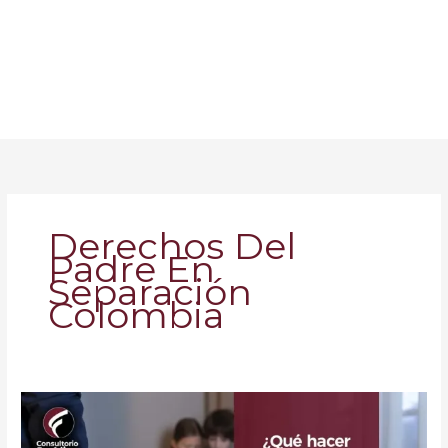
Derechos Del
Padre En
Separación
Colombia
¿Qué
hacer