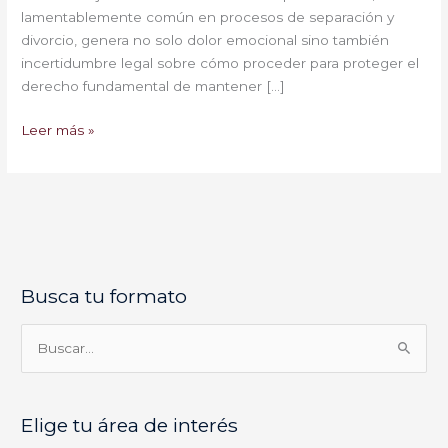
lamentablemente común en procesos de separación y
divorcio, genera no solo dolor emocional sino también
incertidumbre legal sobre cómo proceder para proteger el
derecho fundamental de mantener […]
Leer más »
Busca tu formato
E
l
i
B
g
u
e
s
Elige tu área de interés
t
c