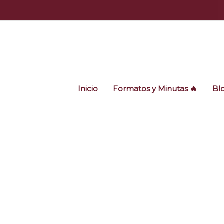
Ir
al
contenido
Inicio
Formatos y Minutas 🔥
Bl