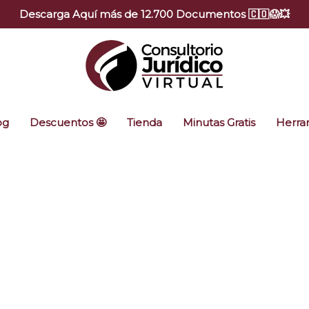
Descarga Aquí más de 12.700 Documentos 🇨🇴😱💥
og
Descuentos 🤩
Tienda
Minutas Gratis
Herram