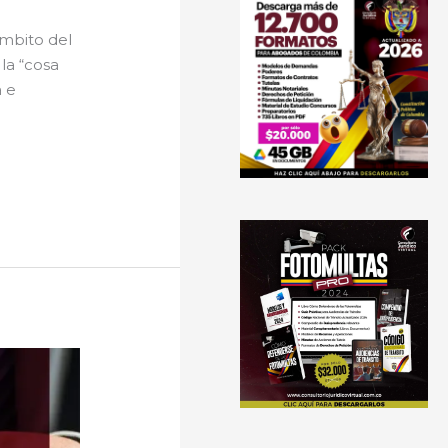
ámbito del
la “cosa
a e