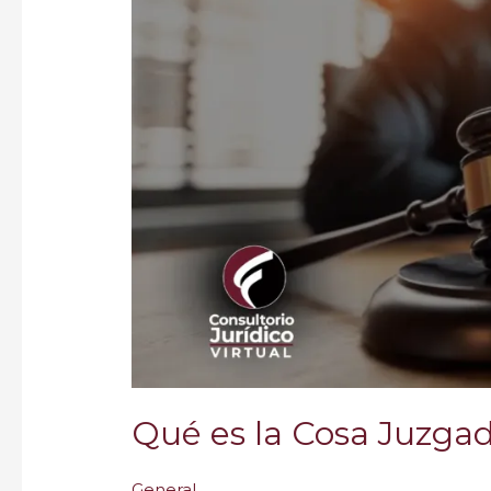
en
Colombia?
Qué es la Cosa Juzga
General