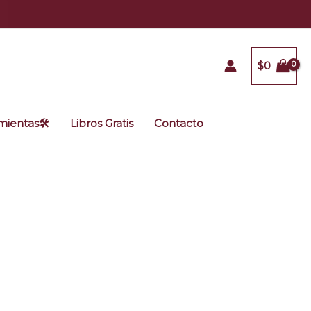
$
0
ientas🛠️
Libros Gratis
Contacto