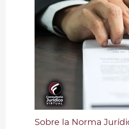
en
Colombia
Sobre la Norma Juríd