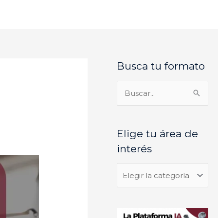
Busca tu formato
E
l
i
B
g
u
e
s
Elige tu área de
t
c
interés
u
a
á
r
r
p
e
o
a
r