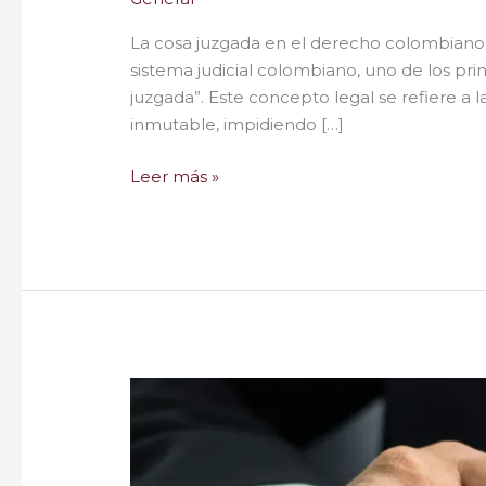
La cosa juzgada en el derecho colombiano: 
sistema judicial colombiano, uno de los pri
juzgada”. Este concepto legal se refiere a la
inmutable, impidiendo […]
Leer más »
Sobre
la
Norma
Jurídica