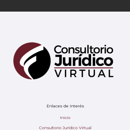
Mary
En línea
¡Hola! 👋 Soy Mary tu asistente virtual.
🤖
Enlaces de Interés
¿En qué puedo ayudarte hoy?
Inicio
Consultorio Jurídico Virtual