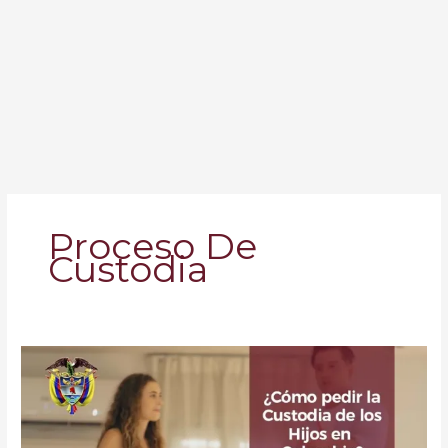
Proceso De
Custodia
¿Cómo
Pedir
la
Custodia