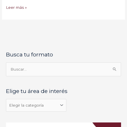
Leer más »
Busca tu formato
E
l
i
B
g
u
e
s
Elige tu área de interés
t
c
u
a
á
r
r
p
e
o