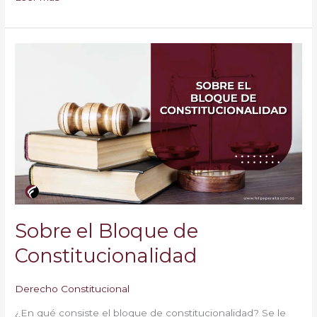
Sobre
el
Bloque
de
Constitucionalidad
Sobre el Bloque de
Constitucionalidad
Derecho Constitucional
¿En qué consiste el bloque de constitucionalidad? Se le