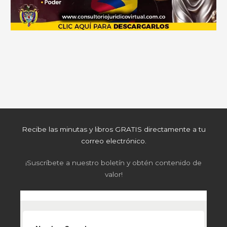
Recibe las minutas y libros GRATIS directamente a tu
correo electrónico.
¡Suscríbete a nuestro boletín y obtén contenido de
valor!