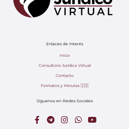
Enlaces de Interés
Inicio
Mary
Consultorio Jurídico Virtual
En línea
Contacto
¡Hola! 👋 Soy Mary tu asistente virtual.
🤖
Formatos y Minutas 🇨🇴
¿En qué puedo ayudarte hoy?
Síguenos en Redes Sociales
F
T
I
W
Y
a
e
n
h
o