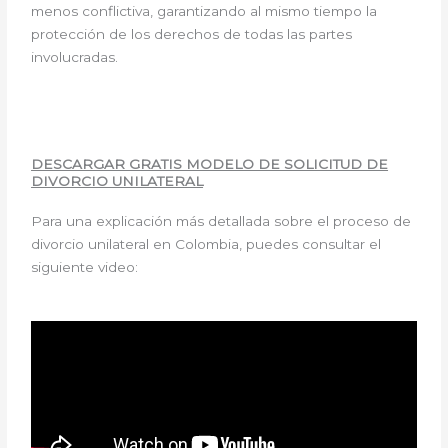
menos conflictiva, garantizando al mismo tiempo la
protección de los derechos de todas las partes
involucradas.
DESCARGAR GRATIS MODELO DE SOLICITUD DE
DIVORCIO UNILATERAL
Para una explicación más detallada sobre el proceso de
divorcio unilateral en Colombia, puedes consultar el
siguiente video: