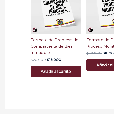
$20.000.
$18.000.
$20.0
Formato de Promesa de
Formato de 
Compraventa de Bien
Proceso Monit
Inmueble
$
20.000
$
18.7
$
20.000
$
18.000
Añadir al
Añadir al carrito