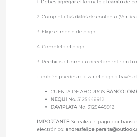
1. Debes
agregar
el formato al
carrito
de c
2. Completa
tus datos
de contacto (Verifica
3. Elige el medio de pago
4. Completa el pago.
3. Recibirás el formato directamente en tu
También puedes realizar el pago a través d
CUENTA DE AHORROS
BANCOLOM
NEQUI
No. 3125448912
DAVIPLATA
No. 3125448912
IMPORTANTE
: Si realiza el pago por tran
electrónico:
andresfelipe.peralta@outlook