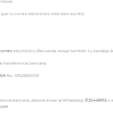
ompras
 que tu correo electrónico esté bien escrito)
correo
electrónico (Recuerda revisar también tu bandeja 
e transferencia bancaria:
BIA
No. 47626690391
sferencia bancaria, deberá enviar al WhatsApp
3125448912
o a
.com