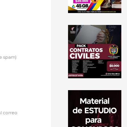
de spam)
l correo