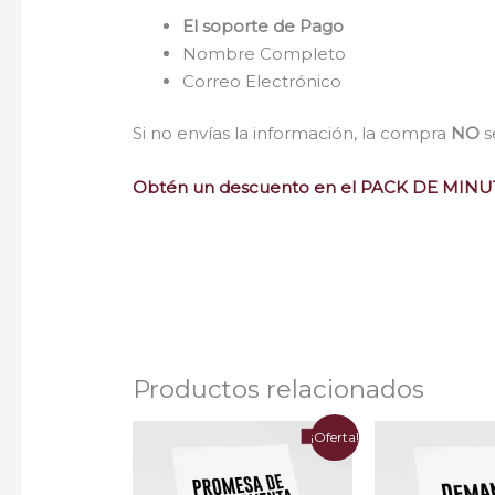
El soporte de Pago
Nombre Completo
Correo Electrónico
Si no envías la información, la compra
NO
s
Obtén un descuento en el PACK DE MIN
Minutas Gratis Colombia
Formatos CGP Demandas Poderes Gratis 
Productos relacionados
El
El
El
¡Oferta!
precio
precio
precio
original
actual
origina
era:
es:
era: