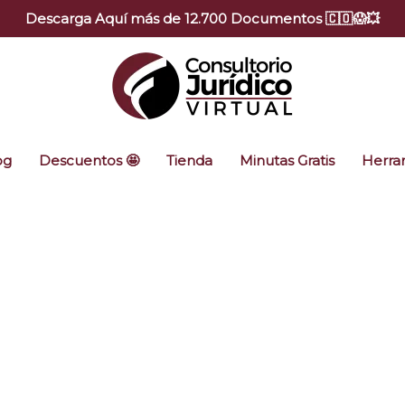
Descarga Aquí más de 12.700 Documentos 🇨🇴😱💥
og
Descuentos 🤩
Tienda
Minutas Gratis
Herram