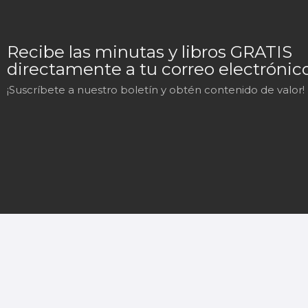
Recibe las minutas y libros GRATIS
directamente a tu correo electrónico
¡Suscríbete a nuestro boletín y obtén contenido de valor!
Mary
En línea
¡Hola! 👋 Soy Mary tu asistente virtual.
🤖
¿En qué puedo ayudarte hoy?