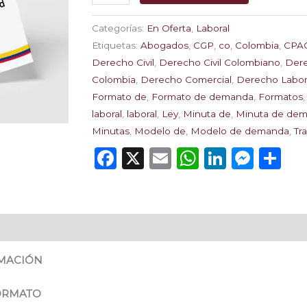
cantidad
Categorías:
En Oferta
,
Laboral
Etiquetas:
Abogados
,
CGP
,
co
,
Colombia
,
CPA
Derecho Civil
,
Derecho Civil Colombiano
,
Der
Colombia
,
Derecho Comercial
,
Derecho Labor
Formato de
,
Formato de demanda
,
Formatos
laboral
,
laboral
,
Ley
,
Minuta de
,
Minuta de de
Minutas
,
Modelo de
,
Modelo de demanda
,
Tr
Facebook
X
Email
WhatsAp
Linked
Mess
Co
RMACIÓN
FORMATO