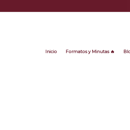
Ir
al
contenido
Inicio
Formatos y Minutas 🔥
Bl