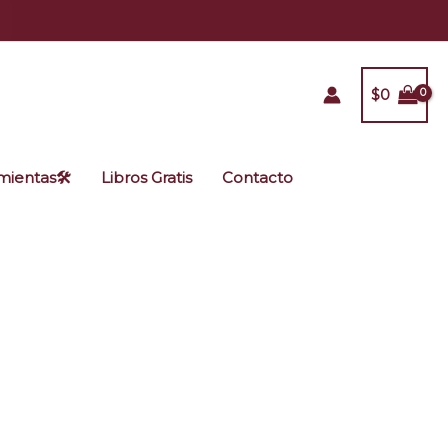
$
0
ientas🛠️
Libros Gratis
Contacto