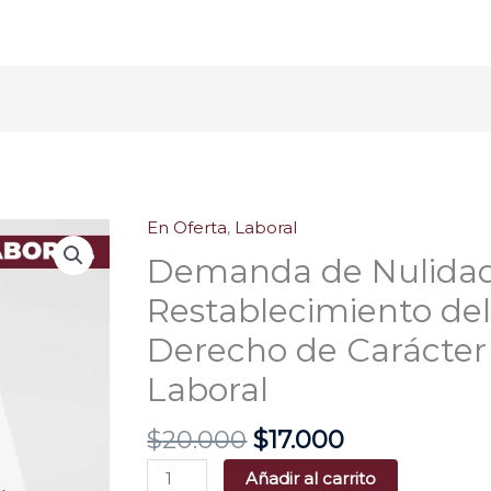
El
El
En Oferta
,
Laboral
Demanda
precio
precio
de
Demanda de Nulidad
original
actual
Nulidad
Restablecimiento de
era:
es:
y
$20.000.
$17.000.
Derecho de Carácter
Restablecimiento
del
Laboral
Derecho
de
$
20.000
$
17.000
Carácter
Añadir al carrito
Laboral