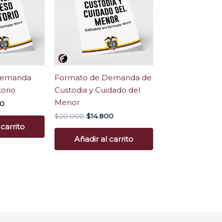
00.
$18.700.
$20.000.
$14.800.
Demanda
Formato de Demanda de
orio
Custodia y Cuidado del
Menor
00
$
20.000
$
14.800
 carrito
Añadir al carrito