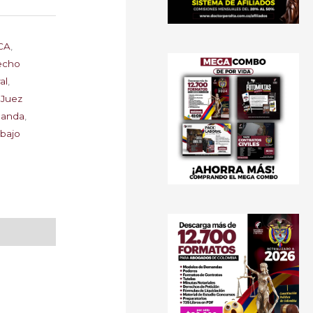
CA
,
echo
al
,
,
Juez
manda
,
abajo
p
In
enger
mpartir