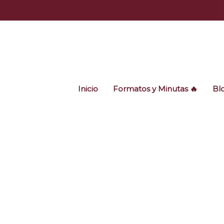
Ir
al
contenido
Inicio
Formatos y Minutas 🔥
Bl