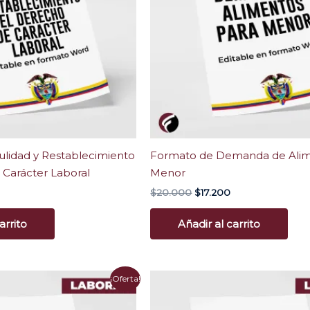
idad y Restablecimiento
Formato de Demanda de Alim
 Carácter Laboral
Menor
$
20.000
$
17.200
arrito
Añadir al carrito
l
¡Oferta!
precio
actual