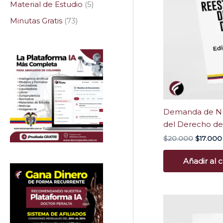
Material de Estudio
5
Minutas Gratis
73
Demanda de Nul
del Derecho de
$
20.000
$
17.000
Añadir al c
El
E
precio
original