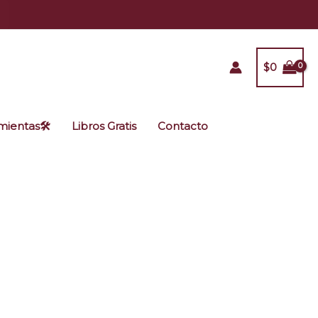
$
0
ientas🛠️
Libros Gratis
Contacto