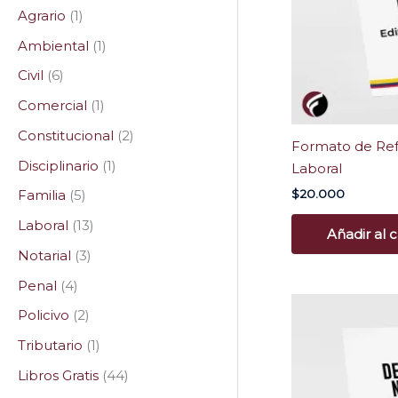
Agrario
1
Ambiental
1
Civil
6
Comercial
1
Constitucional
2
Formato de Re
Disciplinario
1
Laboral
$
20.000
Familia
5
Laboral
13
Añadir al c
Notarial
3
Penal
4
El
Policivo
2
precio
original
Tributario
1
era:
$20.000
Libros Gratis
44