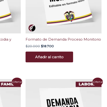
odia y
Formato de Demanda Proceso Monitorio
$
20.000
$
18.700
Añadir al carrito
El
El
¡Oferta!
¡Oferta!
precio
precio
original
actual
era:
es:
$20.000.
$14.000.