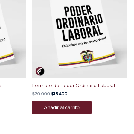
era:
es:
$20.000.
$16.400.
y
Formato de Poder Ordinario Laboral
$
20.000
$
16.400
Añadir al carrito