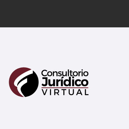
Mary
En línea
¡Hola! 👋 Soy Mary tu asistente virtual.
🤖
¿En qué puedo ayudarte hoy?