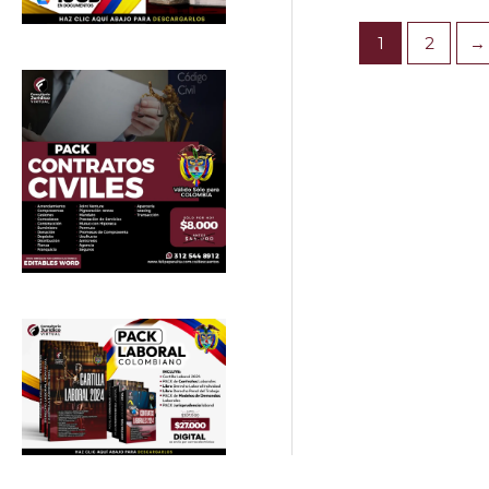
1
2
→