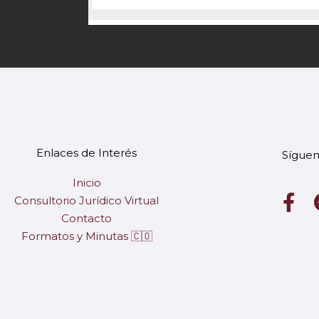
Enlaces de Interés
Síguen
Inicio
F
Consultorio Jurídico Virtual
a
Contacto
c
Formatos y Minutas 🇨🇴
e
b
o
o