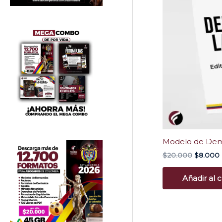
era:
$20.000
Modelo de Dem
$
20.000
$
8.000
Añadir al c