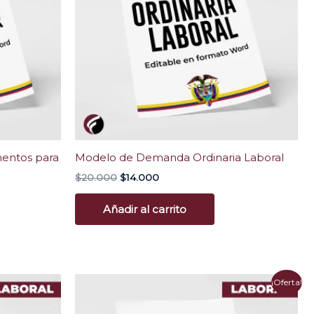
entos para
Modelo de Demanda Ordinaria Laboral
$
20.000
$
14.000
Añadir al carrito
El
El
¡Oferta!
precio
precio
original
actual