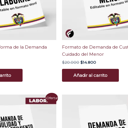
forma de la Demanda
Formato de Demanda de Cust
Cuidado del Menor
$
20.000
$
14.800
arrito
Añadir al carrito
El
El
El
¡Oferta!
precio
precio
precio
actual
original
actual
es:
era:
es:
.
$17.000.
$20.000.
$17.200.