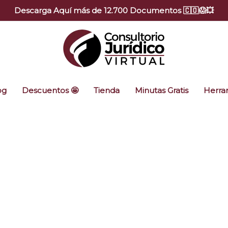
Descarga Aquí más de 12.700 Documentos 🇨🇴😱💥
og
Descuentos 🤩
Tienda
Minutas Gratis
Herram