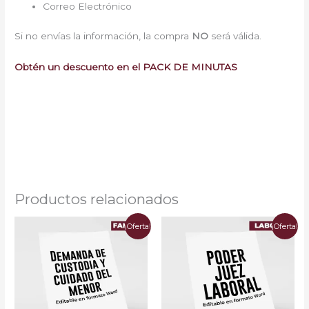
Correo Electrónico
Si no envías la información, la compra
NO
será válida.
Obtén un descuento en el PACK DE MINUTAS
Minutas Gratis Colombia
Formatos CGP Demandas Poderes Gratis Abogados
Colombia minuta modelo de demanda
Productos relacionados
El
El
El
El
¡Oferta!
¡Oferta!
precio
precio
precio
precio
original
actual
original
actual
era:
es:
era:
es:
$20.000.
$14.800.
$20.000.
$8.000.