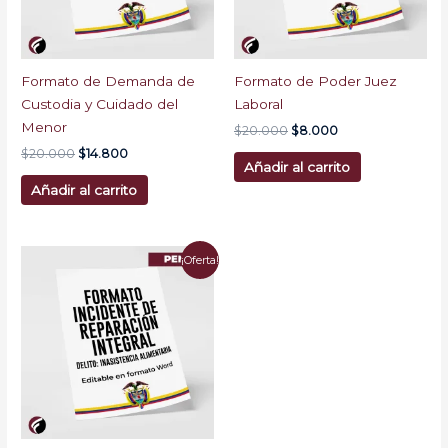
Formato de Demanda de
Formato de Poder Juez
Custodia y Cuidado del
Laboral
Menor
$
20.000
$
8.000
$
20.000
$
14.800
Añadir al carrito
Añadir al carrito
El
El
¡Oferta!
precio
precio
original
actual
era:
es:
$20.000.
$18.000.