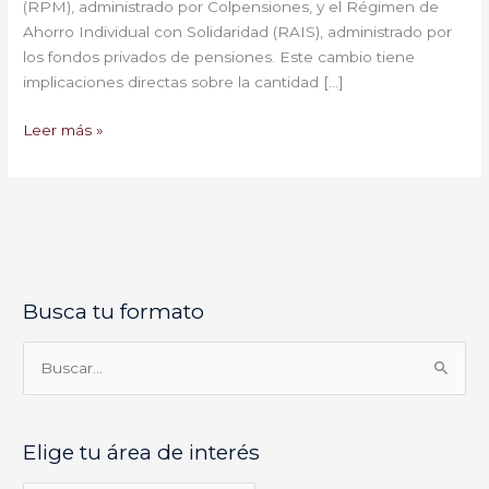
(RPM), administrado por Colpensiones, y el Régimen de
Ahorro Individual con Solidaridad (RAIS), administrado por
los fondos privados de pensiones. Este cambio tiene
implicaciones directas sobre la cantidad […]
Leer más »
Busca tu formato
E
l
i
B
g
u
e
s
Elige tu área de interés
t
c
u