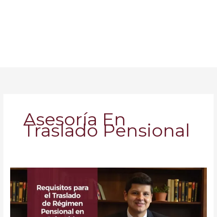
Asesoría En
Traslado Pensional
Traslado
de
Régimen
Pensional