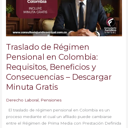
en
Colombia:
Requisitos,
Beneficios
y
Consecuencias
–
Traslado de Régimen
Descargar
Minuta
Pensional en Colombia:
Gratis
Requisitos, Beneficios y
Consecuencias – Descargar
Minuta Gratis
Derecho Laboral
,
Pensiones
El traslado de régimen pensional en Colombia es un
proceso mediante el cual un afiliado puede cambiarse
entre el Régimen de Prima Media con Prestación Definida