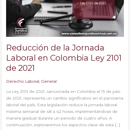
Laboral
en
Colombia
Ley
2101
de
2021
Reducción de la Jornada
Laboral en Colombia Ley 2101
de 2021
Derecho Laboral
,
General
La Ley 2101 de 2021, sancionada en Colombia el 15 de julio
de 2021, representa un cambio significativo en el panorama
laboral del país. Esta legislación reduce la jornada laboral
máxima semanal de 48 a 42 horas, implementándose de
manera gradual durante un periodo de cuatro años. A
continuación, exploraremos los aspectos clave de esta […]