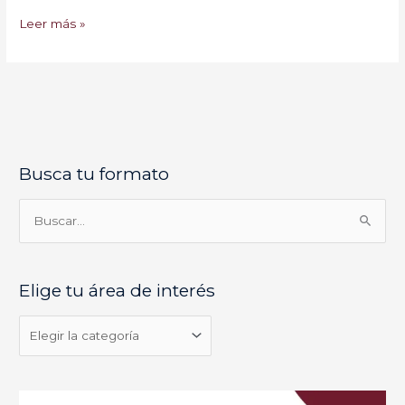
Leer más »
Busca tu formato
E
l
i
B
g
u
e
s
Elige tu área de interés
t
c
u
a
á
r
r
p
e
o