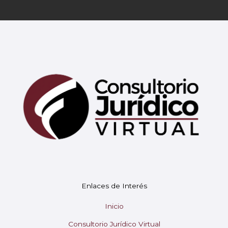
Mary
En línea
¡Hola! 👋 Soy Mary tu asistente virtual.
🤖
Enlaces de Interés
¿En qué puedo ayudarte hoy?
Inicio
Consultorio Jurídico Virtual