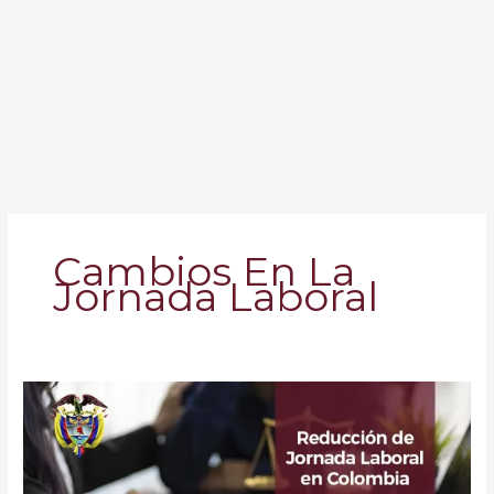
Cambios En La
Jornada Laboral
Reducción
de
la
Jornada