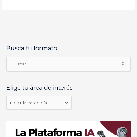
Busca tu formato
E
l
i
B
g
u
e
s
Elige tu área de interés
t
c
u
a
á
r
r
p
e
o
a
r