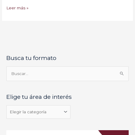
Leer más »
Busca tu formato
E
l
i
B
g
u
e
s
Elige tu área de interés
t
c
u
a
á
r
r
p
e
o