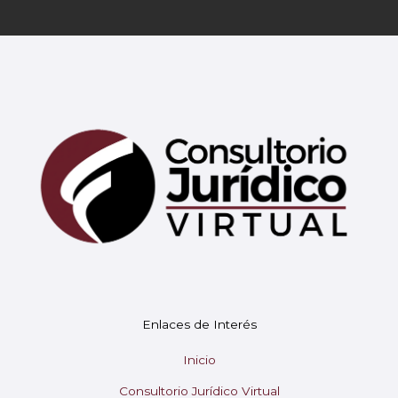
Enlaces de Interés
Mary
En línea
Inicio
Consultorio Jurídico Virtual
¡Hola! 👋 Soy Mary tu asistente virtual.
🤖