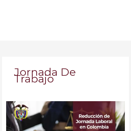
Jornada De
Trabajo
Reducción
de
la
Jornada