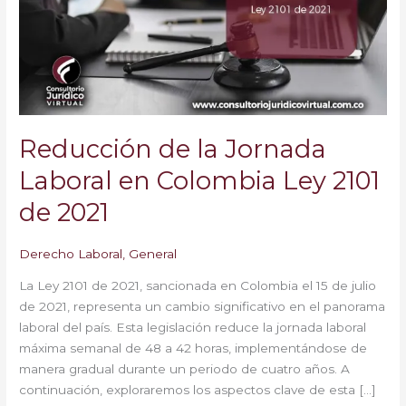
Laboral
en
Colombia
Ley
2101
de
2021
Reducción de la Jornada
Laboral en Colombia Ley 2101
de 2021
Derecho Laboral
,
General
La Ley 2101 de 2021, sancionada en Colombia el 15 de julio
de 2021, representa un cambio significativo en el panorama
laboral del país. Esta legislación reduce la jornada laboral
máxima semanal de 48 a 42 horas, implementándose de
manera gradual durante un periodo de cuatro años. A
continuación, exploraremos los aspectos clave de esta […]