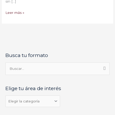
sin […]
Leer más »
Busca tu formato
E
l
i
B
g
u
e
s
Elige tu área de interés
t
c
u
a
á
r
r
p