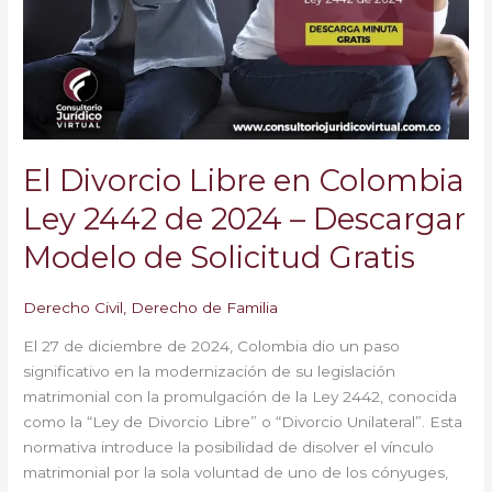
Colombia
Ley
2442
de
2024
–
Descargar
El Divorcio Libre en Colombia
Modelo
de
Ley 2442 de 2024 – Descargar
Solicitud
Modelo de Solicitud Gratis
Gratis
Derecho Civil
,
Derecho de Familia
El 27 de diciembre de 2024, Colombia dio un paso
significativo en la modernización de su legislación
matrimonial con la promulgación de la Ley 2442, conocida
como la “Ley de Divorcio Libre” o “Divorcio Unilateral”. Esta
normativa introduce la posibilidad de disolver el vínculo
matrimonial por la sola voluntad de uno de los cónyuges,